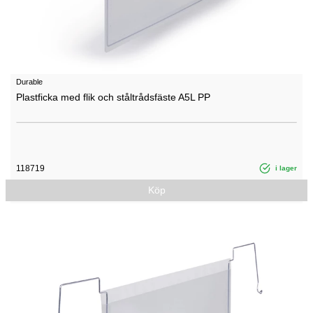
Durable
Plastficka med flik och ståltrådsfäste A5L PP
118719
i lager
Köp