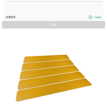
118819
i lager
Köp