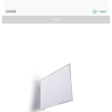
114310
i lager
Köp