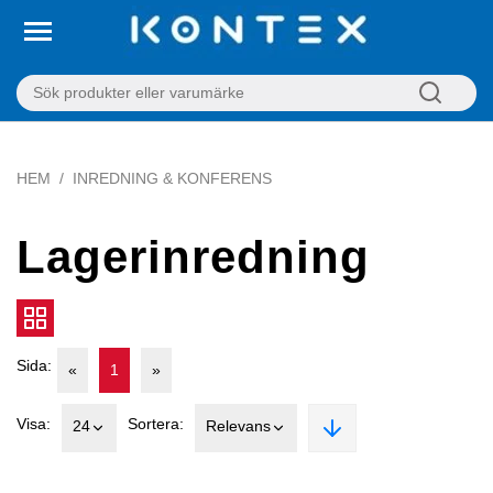
HEM
INREDNING & KONFERENS
Lagerinredning
Sida:
«
1
»
Visa:
Sortera:
24
Relevans