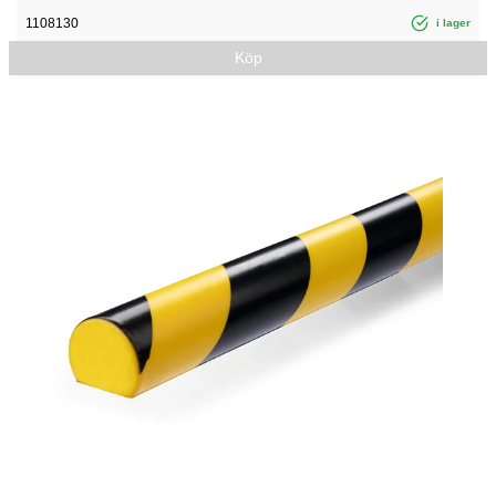
1108130
i lager
Köp