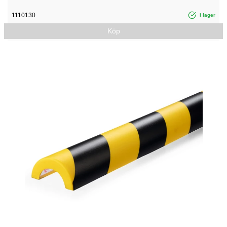
1110130
i lager
Köp