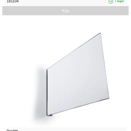
181104
i lager
Köp
Durable