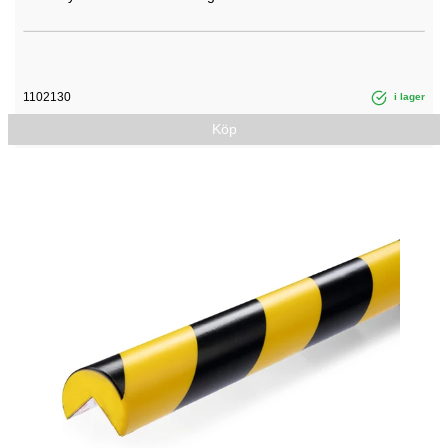
1102130
i lager
Köp