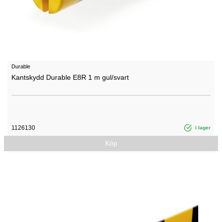
Durable
Kantskydd Durable E8R 1 m gul/svart
1126130
i lager
Köp