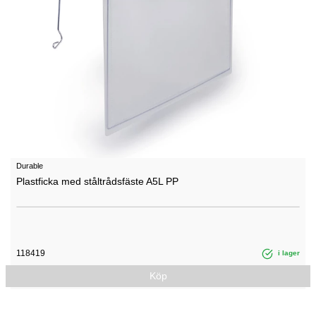
Durable
Plastficka med ståltrådsfäste A5L PP
118419
i lager
Köp