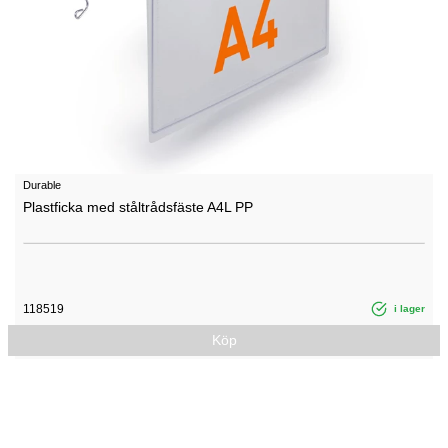
Durable
Plastficka med ståltrådsfäste A4L PP
118519
i lager
Köp