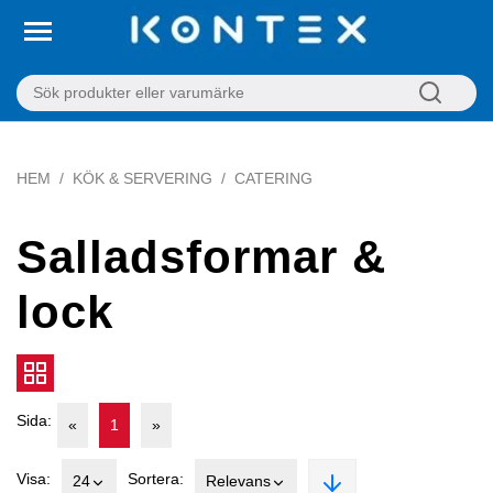
HEM
KÖK & SERVERING
CATERING
Salladsformar &
lock
Sida:
«
1
»
Visa:
Sortera:
24
Relevans