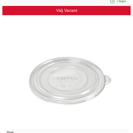
i lager
Välj Variant
Duni