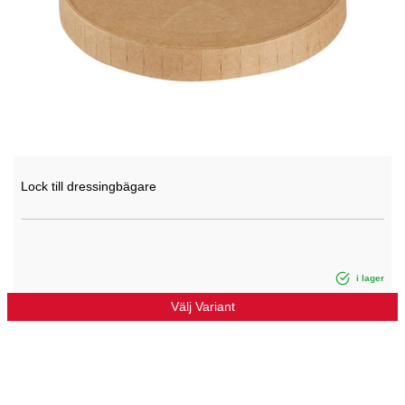
Lock till dressingbägare
i lager
Välj Variant