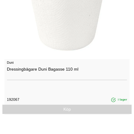
Duni
Dressingbägare Duni Bagasse 110 ml
192067
i lager
Köp