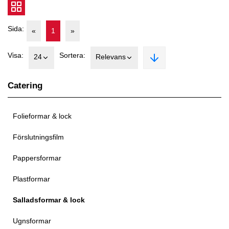
Sida:
«
1
»
Visa:
Sortera:
24
Relevans
Catering
Folieformar & lock
Förslutningsfilm
Pappersformar
Plastformar
Salladsformar & lock
Ugnsformar