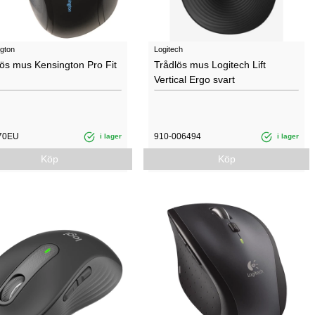
gton
Logitech
lös mus Kensington Pro Fit
Trådlös mus Logitech Lift
Vertical Ergo svart
70EU
910-006494
i lager
i lager
Köp
Köp