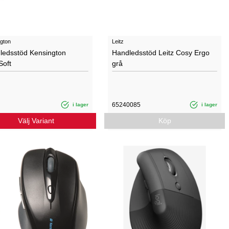
gton
Leitz
ledsstöd Kensington
Handledsstöd Leitz Cosy Ergo
Soft
grå
65240085
i lager
i lager
Välj Variant
Köp