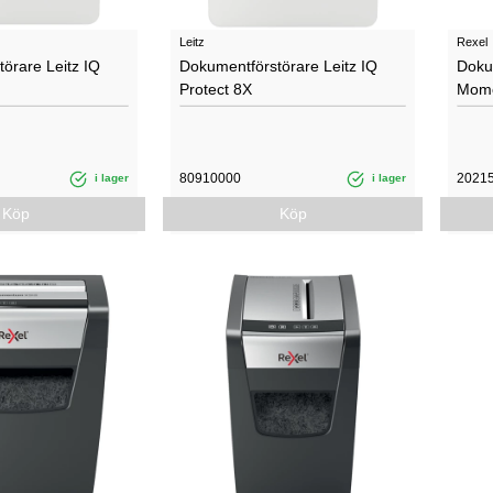
Leitz
Rexel
örare Leitz IQ
Dokumentförstörare Leitz IQ
Doku
Protect 8X
Mome
80910000
2021
i lager
i lager
Köp
Köp