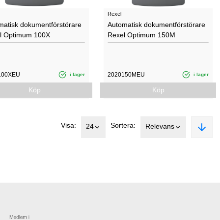
Rexel
matisk dokumentförstörare
Automatisk dokumentförstörare
l Optimum 100X
Rexel Optimum 150M
100XEU
2020150MEU
i lager
i lager
Köp
Köp
Visa:
Sortera:
24
Relevans