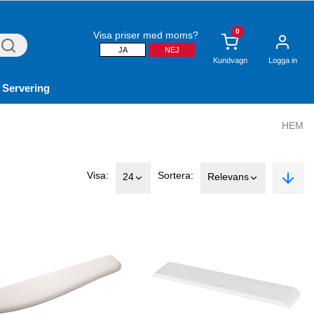
0
Visa priser med moms?
JA
NEJ
Kundvagn
Logga in
 Servering
HEM
Visa:
Sortera:
24
Relevans