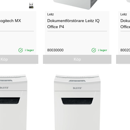
Leitz
Leitz
Logitech MX
Dokumentförstörare Leitz IQ
Doku
Office P4
Offic
80030000
8002
i lager
i lager
Köp
Köp