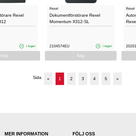
Rexel
Rexel
törare Rexel
Dokumentförstörare Rexel
Auto
312
Momentum X312-SL
Rexe
2104574EU
2020
i lager
i lager
Köp
Köp
Sida:
«
1
2
3
4
5
»
MER INFORMATION
FÖLJ OSS