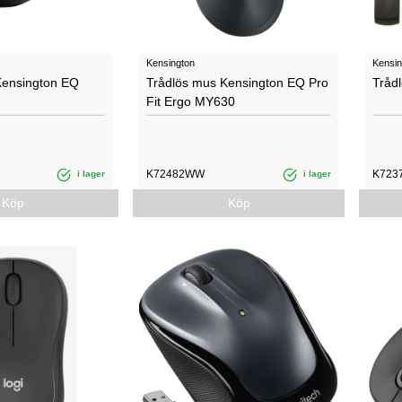
Kensington
Kensin
Kensington EQ
Trådlös mus Kensington EQ Pro
Tråd
Fit Ergo MY630
K72482WW
K723
i lager
i lager
Köp
Köp