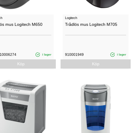
ch
Logitech
lös mus Logitech M650
Trådlös mus Logitech M705
10006274
910001949
i lager
i lager
Köp
Köp