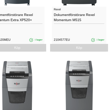
Rexel
mentförstörare Rexel
Dokumentförstörare Rexel
ntum Extra XP520+
Momentum M515
520MEU
2104577EU
i lager
i lager
Köp
Köp