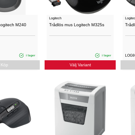
Logitech
Logite
Logitech M240
Trådlös mus Logitech M325s
Tråd
LOG9
i lager
i lager
Köp
Välj Variant