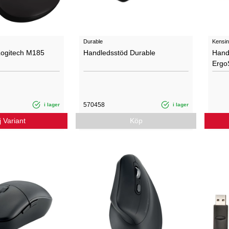
Durable
Kensin
Logitech M185
Handledsstöd Durable
Hand
Ergo
570458
i lager
i lager
j Variant
Köp