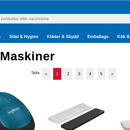
s
Städ & Hygien
Kläder & Skydd
Emballage
Kök &
 Maskiner
Sida:
«
1
2
3
4
5
»