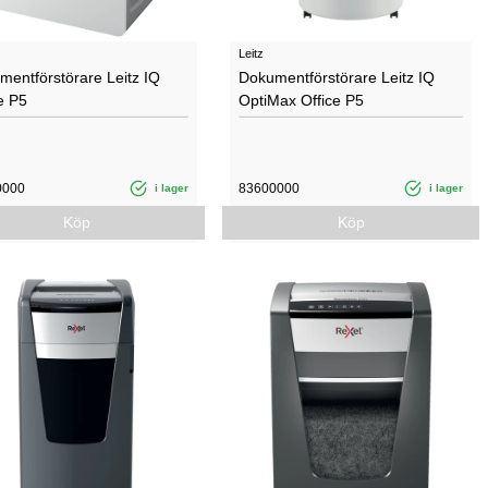
Leitz
mentförstörare Leitz IQ
Dokumentförstörare Leitz IQ
e P5
OptiMax Office P5
0000
83600000
i lager
i lager
Köp
Köp