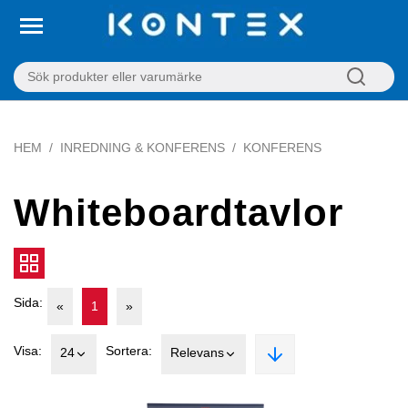
HEM
INREDNING & KONFERENS
KONFERENS
Whiteboardtavlor
Sida:
«
1
»
Visa:
Sortera:
24
Relevans