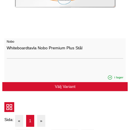
Nobo
Whiteboardtavla Nobo Premium Plus Stål
i lager
Välj Variant
Sida:
«
1
»