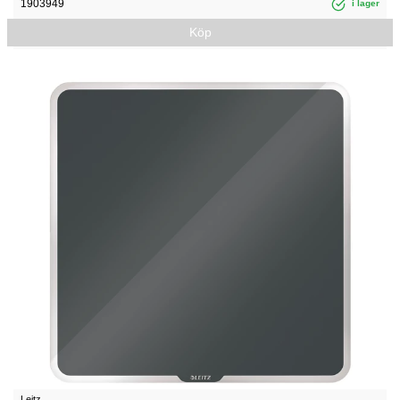
1903949
i lager
Köp
Leitz