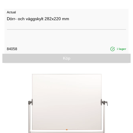
Actual
Dörr- och väggskylt 282x220 mm
84058
i lager
Köp