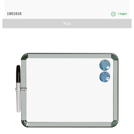
1901918
i lager
Köp