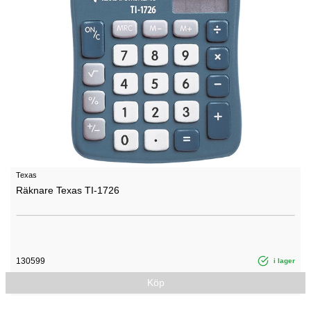
Texas
Räknare Texas TI-1726
130599
i lager
Köp