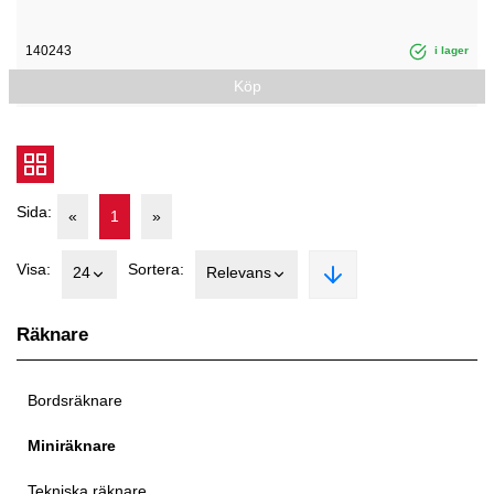
140243
i lager
Köp
Sida:
«
1
»
Visa:
Sortera:
24
Relevans
Räknare
Bordsräknare
Miniräknare
Tekniska räknare