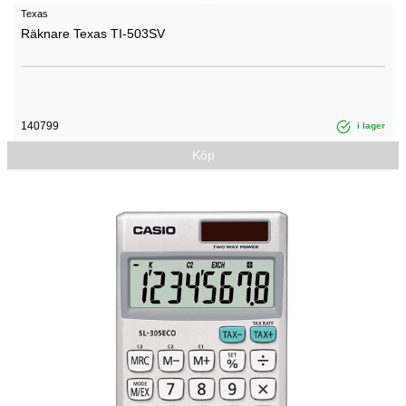
Texas
Räknare Texas TI-503SV
140799
i lager
Köp