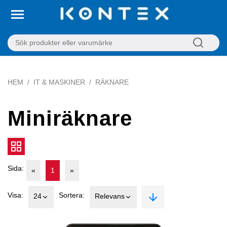
HEM
IT & MASKINER
RÄKNARE
Miniräknare
Sida:
«
1
»
Visa:
Sortera:
24
Relevans