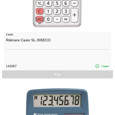
Casio
Räknare Casio SL-305ECO
142067
i lager
Köp