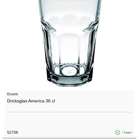
Exxent
Dricksglas America 36 cl
52708
i lager