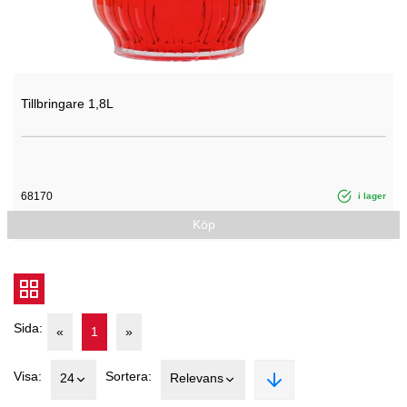
Tillbringare 1,8L
68170
i lager
Köp
Sida:
«
1
»
Visa:
Sortera:
24
Relevans