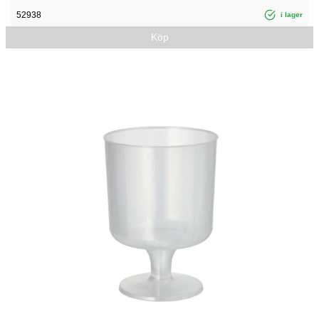
52938
i lager
Köp