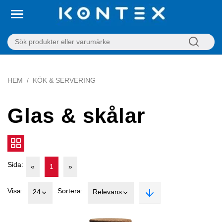
HEM
KÖK & SERVERING
Glas & skålar
Sida:
«
1
»
Visa:
Sortera:
24
Relevans