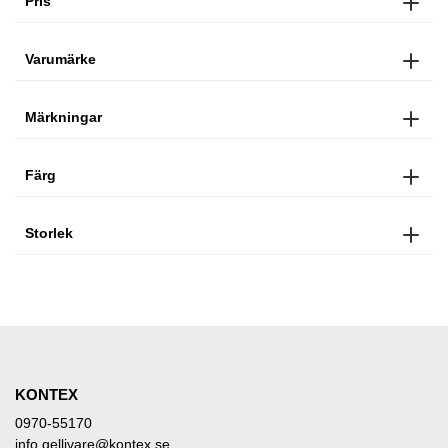
Pris
Varumärke
Märkningar
Färg
Storlek
KONTEX
0970-55170
info.gellivare@kontex.se