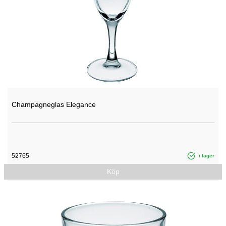
Champagneglas Elegance
52765
i lager
Köp