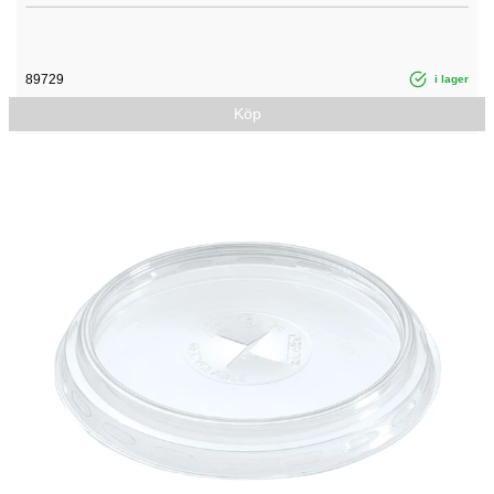
89729
i lager
Köp