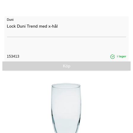
Duni
Lock Duni Trend med x-hål
153413
i lager
Köp