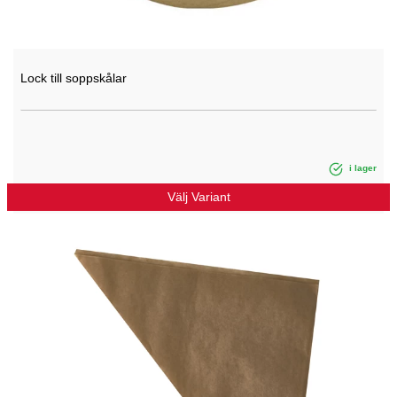
Lock till soppskålar
i lager
Välj Variant