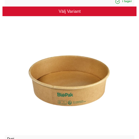
i lager
Välj Variant
Duni