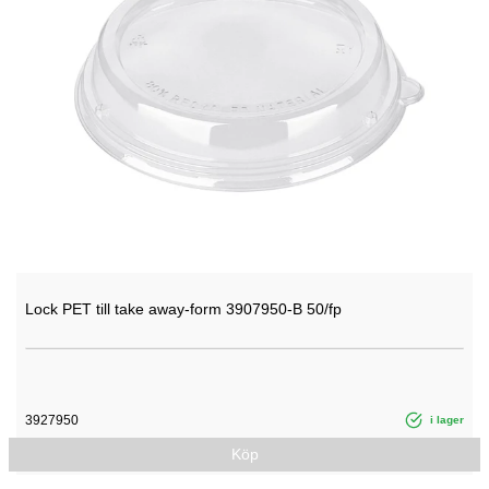
Lock PET till take away-form 3907950-B 50/fp
3927950
i lager
Köp