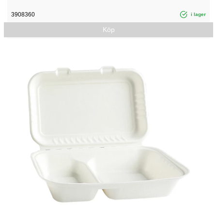
3908360
i lager
Köp