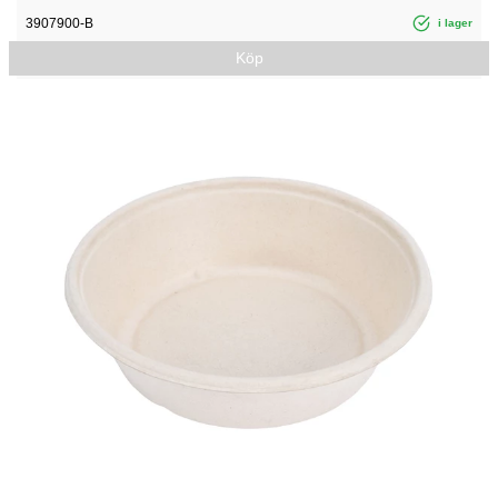
3907900-B
i lager
Köp