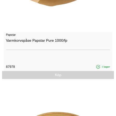
Papstar
Varmkorvspåse Papstar Pure 1000/fp
87978
i lager
Köp