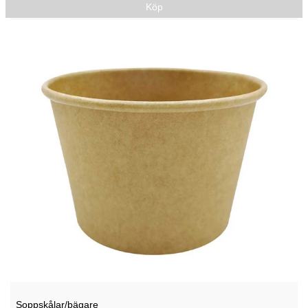
Köp
Soppskålar/bägare