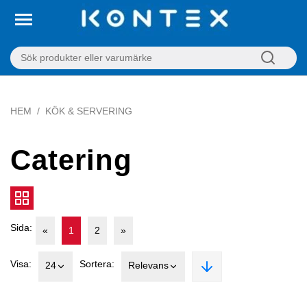
HEM
KÖK & SERVERING
Catering
Sida:
«
1
2
»
Visa:
Sortera:
24
Relevans