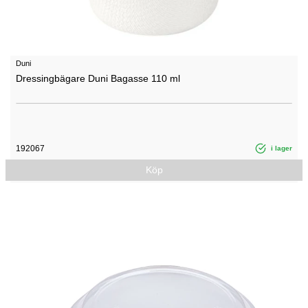
Duni
Dressingbägare Duni Bagasse 110 ml
192067
i lager
Köp