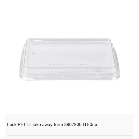
Lock PET till take away-form 3907900-B 50/fp