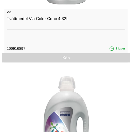
Via
Tvättmedel Via Color Conc 4,32L
100916897
i lager
Köp