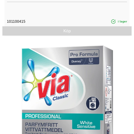
101100415
i lager
Köp