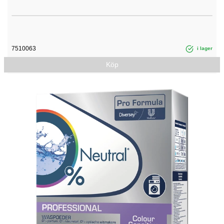
7510063
i lager
Köp