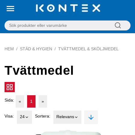
HEM
STÄD & HYGIEN
TVÄTTMEDEL & SKÖLJMEDEL
Tvättmedel
Sida:
«
1
»
Visa:
Sortera:
24
Relevans