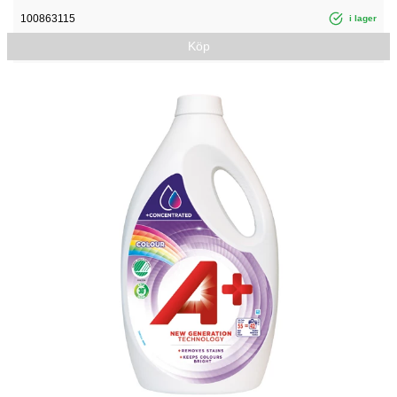
100863115
i lager
Köp