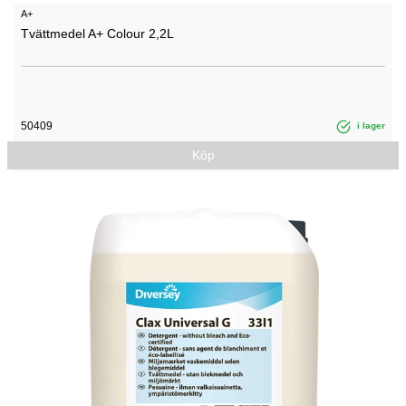
A+
Tvättmedel A+ Colour 2,2L
50409
i lager
Köp