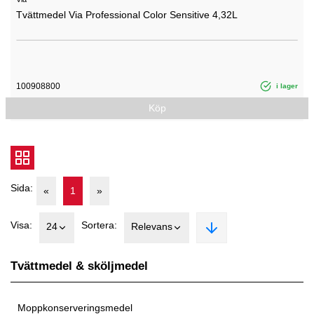
Tvättmedel Via Professional Color Sensitive 4,32L
100908800
i lager
Köp
Sida:
«
1
»
Visa:
Sortera:
24
Relevans
Tvättmedel & sköljmedel
Moppkonserveringsmedel