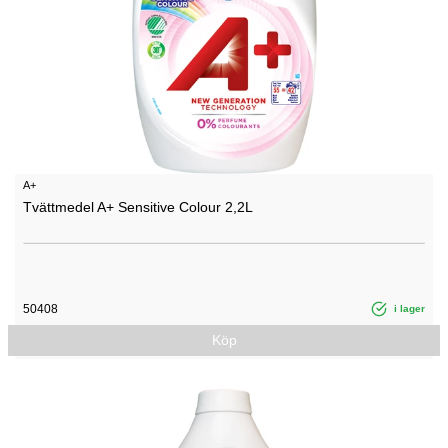
A+
Tvättmedel A+ Sensitive Colour 2,2L
50408
i lager
Köp