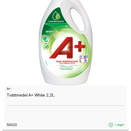
A+
Tvättmedel A+ White 2,2L
50410
i lager