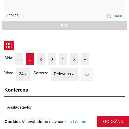
490423
i lager
Köp
Sida:
«
1
2
3
4
5
»
Visa:
Sortera:
24
Relevans
Konferens
Anslagstavlor
Data- & videoprojektorer
Cookies
Vi använder oss av cookies
Läs mer
GODKÄNN