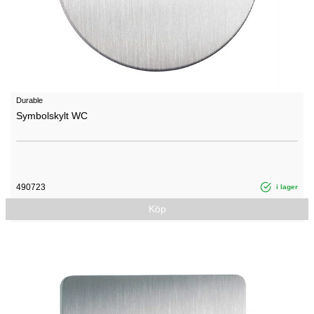
Durable
Symbolskylt WC
490723
i lager
Köp