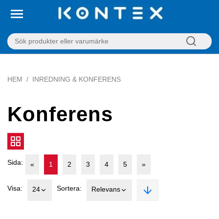
HEM
INREDNING & KONFERENS
Konferens
Sida:
«
1
2
3
4
5
»
Visa:
Sortera:
24
Relevans