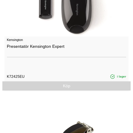
Kensington
Presentatör Kensington Expert
K72425EU
i lager
Köp