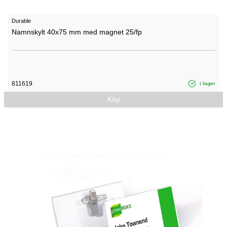
Durable
Namnskylt 40x75 mm med magnet 25/fp
811619
i lager
Köp