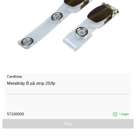
CardKeep
Metallclip B på strip 25/fp
57100000
i lager
Köp