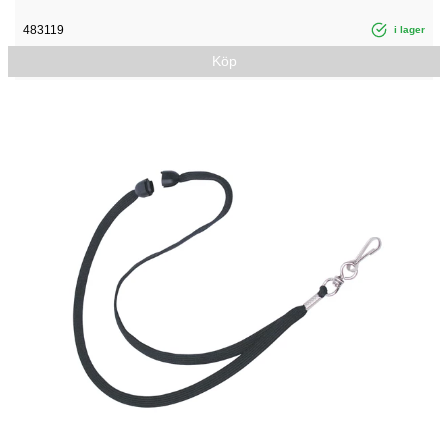
483119
i lager
Köp