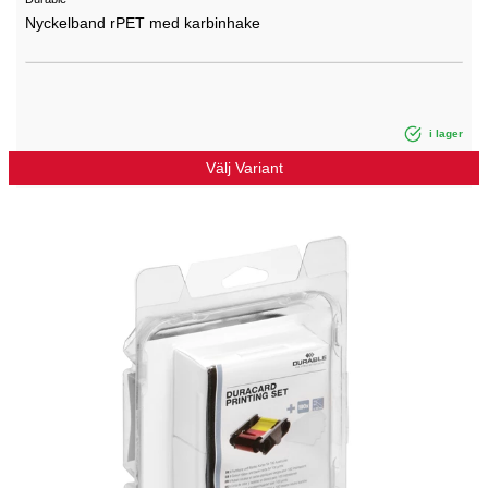
Nyckelband rPET med karbinhake
i lager
Välj Variant