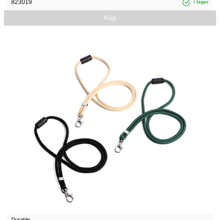
823019
i lager
Köp
Durable