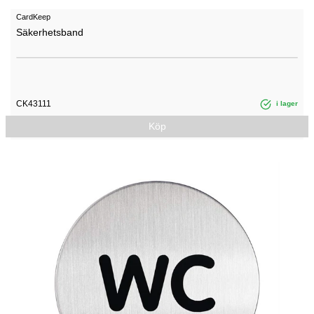
CardKeep
Säkerhetsband
CK43111
i lager
Köp