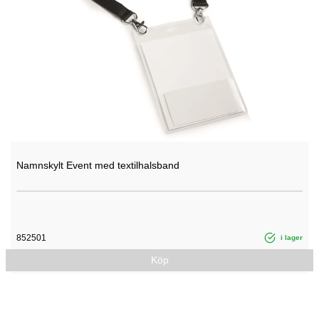
Namnskylt Event med textilhalsband
852501
i lager
Köp