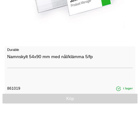
Durable
Namnskylt 54x90 mm med nål/klämma 5/fp
861019
i lager
Köp