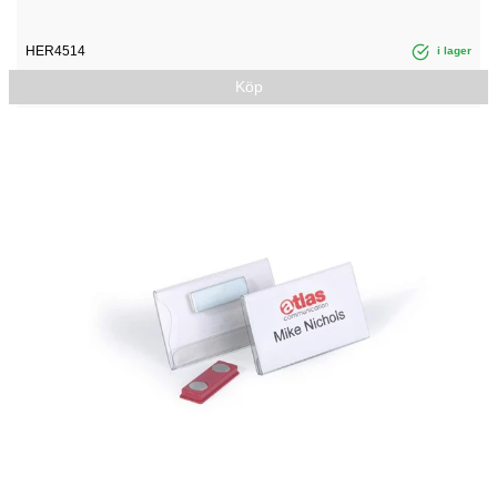
HER4514
i lager
Köp